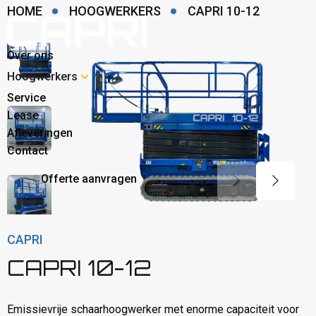
HOME
HOOGWERKERS
CAPRI 10-12
Over ons
Hoogwerkers
Service
Lease
Afleveringen
Contact
Offerte aanvragen
CAPRI
CAPRI 10-12
Emissievrije schaarhoogwerker met enorme capaciteit voor