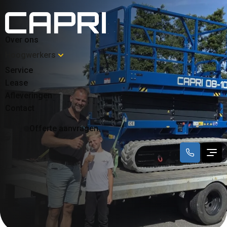
Over ons
Hoogwerkers
Service
Lease
Afleveringen
Contact
Offerte aanvragen