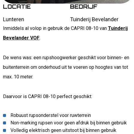
LOCATIE
BEDRIJF
C
A
P
R
I
0
8
-
1
0
Lunteren
Tuinderij Bevelander
HOME
AFLEVERINGEN
Inmiddels al volop in gebruik de CAPRI 08-10 van
Tuinderij
CAPRI 08-10 VOOR TUINDERIJ BEVELANDER
Bevelander VOF
.
De wens was: een rupshoogwerker geschikt voor binnen- en
buitenterrein om onderhoud uit te voeren op hoogtes van tot
max. 10 meter.
Daarvoor is CAPRI 08-10 perfect geschikt:
Robuust rupsonderstel voor ruwterrein
Non-marking rupsen voor geen afdruk bij binnen gebruik
Volledig elektrisch geen uitstoot bij binnen gebruik