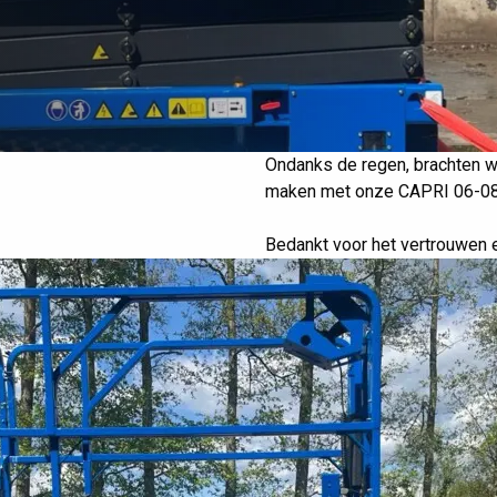
Ondanks de regen, brachten we
PRI
6
-
0
8
maken met onze CAPRI 06-08
Bedankt voor het vertrouwen 
Capri voor Slingerla
-08 aan vaste
Streefkerk