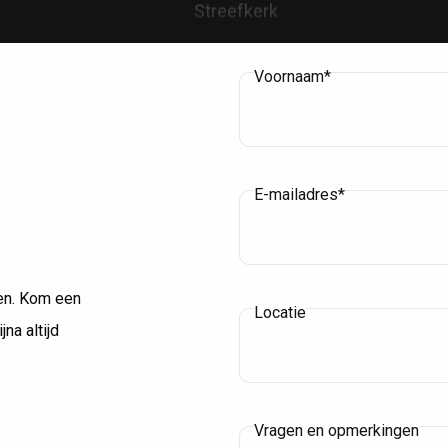
Voornaam*
e
E-mailadres*
en. Kom een
Locatie
jna altijd
laar
Capri voor Gerrits & 
Meesterschilders
Enschede
Vragen en opmerkingen