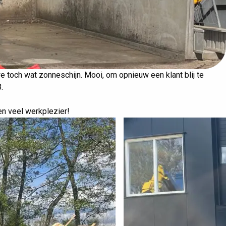
 toch wat zonneschijn. Mooi, om opnieuw een klant blij te
.
en veel werkplezier!
CAPRI voor Aerestech
nd Bouw
Ede