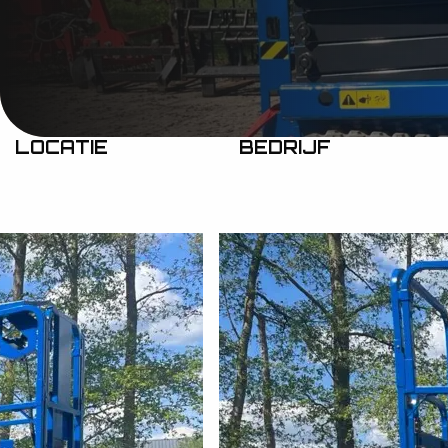
LOCATIE
BEDRIJF
HOME
AFLEVERINGEN
AFLEVERING CA
C
A
P
R
I
0
2x CAPRI 06
klant