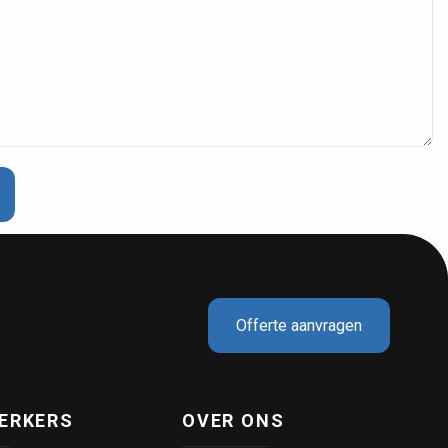
CAPRI hoogwerker geleverd
d
Offerte aanvragen
ERKERS
OVER ONS