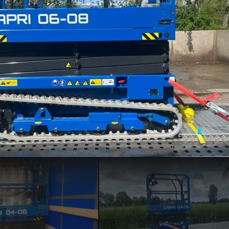
laar
Capri voor Gerrits & 
Meesterschilders
Enschede