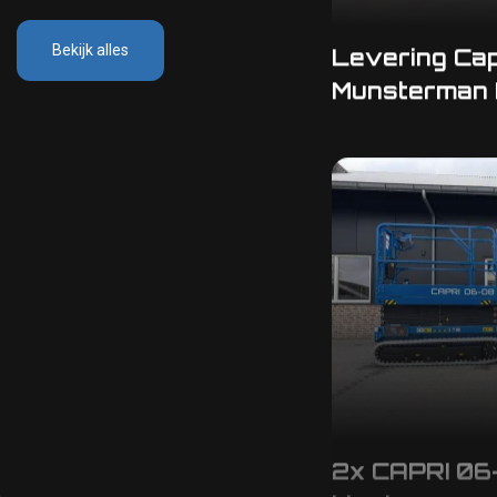
Levering Cap
Bekijk alles
Munsterman
2x CAPRI 06
klant