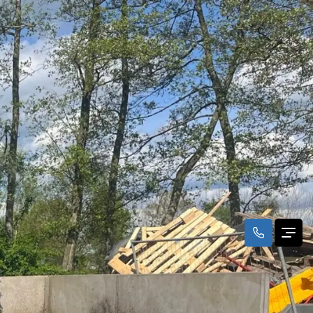
Grote levering CAPRI
hoogwerkers
solatie
Duitsland