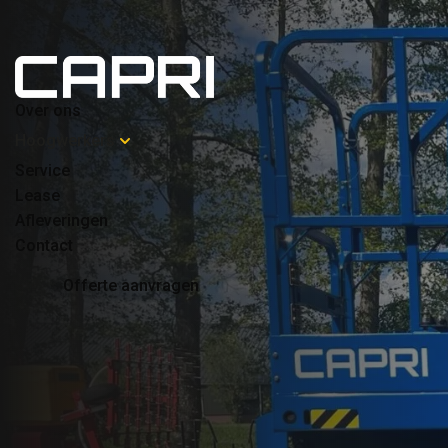
Lunteren tot
Lunteren
Over ons
Hoogwerkers
Service
Lease
Afleveringen
Contact
Offerte aanvragen
Levering Cap
Munsterman