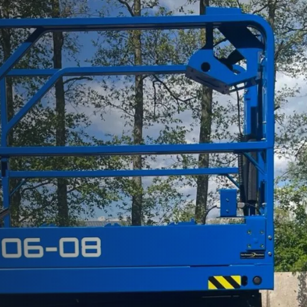
 Texel
Support
ri 06-08 door
Capri voor Hardeman I
 BV
Kootwijkerbroek