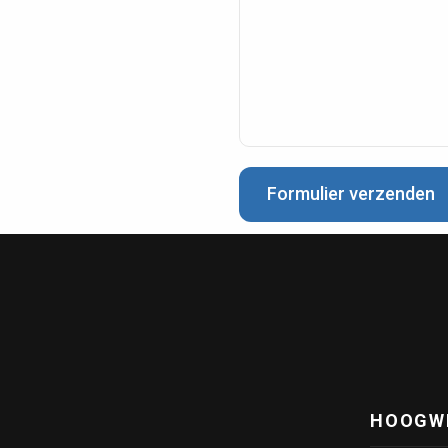
Formulier verzenden
Capri 04-06
CAPRI voor Dutch Win
 Texel
Support
HOOGW