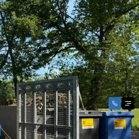
CAPRI hoogwerker geleverd
d