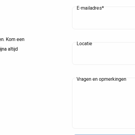
E-mailadres*
laar
Capri voor Gerrits & 
en. Kom een
Locatie
Meesterschilders
jna altijd
Enschede
Vragen en opmerkingen