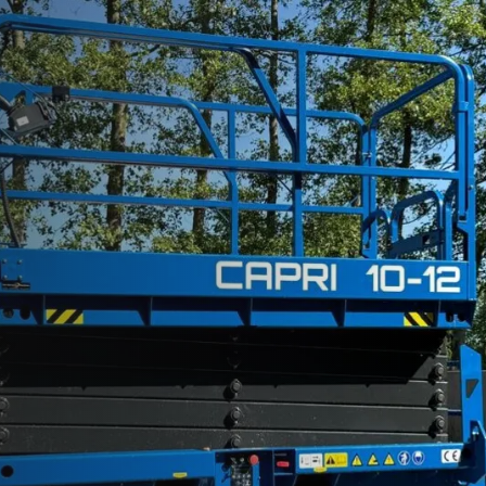
Capri 04-06
CAPRI voor Dutch Win
 Texel
Support