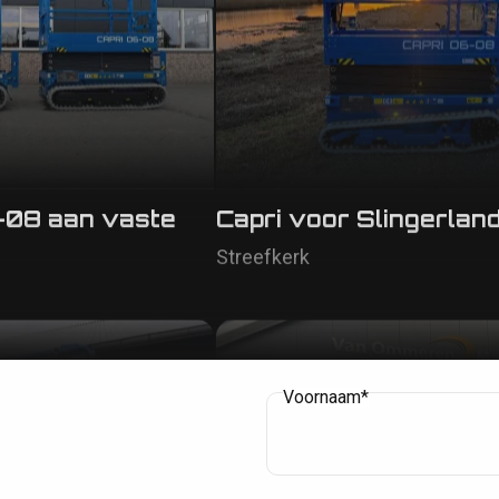
-08 aan vaste
Capri voor Slingerla
Streefkerk
Voornaam*
e