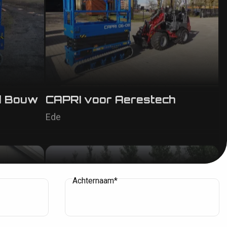
nd Bouw
CAPRI voor Aerestech
Ede
Achternaam*