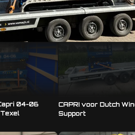
Meesterschilders
Enschede
Capri 04-06
CAPRI voor Dutch Win
 Texel
Support