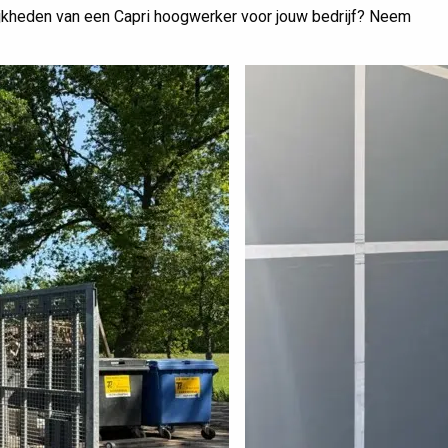
jkheden van een Capri hoogwerker voor jouw bedrijf? Neem
nd Bouw
CAPRI voor Aerestech
Ede
Zn
CAPRI hoogwerkers geleverd