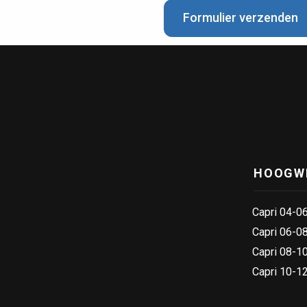
Formulier verzenden
Capri 04-06
CAPRI voor Dutch Win
 Texel
Support
HOOGW
Capri 04-0
Capri 06-0
Capri 08-1
Capri 10-1
ri 06-08 door
Capri voor Hardeman I