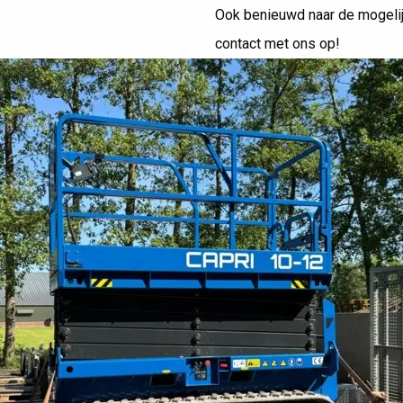
Ook benieuwd naar de mogeli
-08 aan vaste
Capri voor Slingerla
contact met ons op!
Streefkerk
laar
Capri voor Gerrits & 