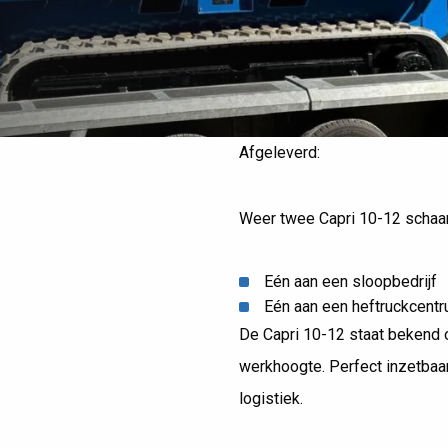
ri 06-08 door
Capri voor Hardeman I
 BV
Kootwijkerbroek
Afgeleverd:
CAPRI 10-12
-
1
2
Weer twee Capri 10-12 schaa
Eén aan een sloopbedrijf
Eén aan een heftruckcent
De Capri 10-12 staat bekend 
werkhoogte. Perfect inzetbaa
logistiek.