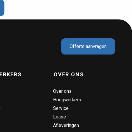
CAPRI hoogwerker geleverd
d
Offerte aanvragen
ERKERS
OVER ONS
6
Over ons
8
Hoogwerkers
0
Service
2
Lease
solatie
Grote levering CAPRI
Afleveringen