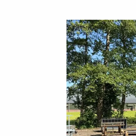
2x CAPRI 06
klant
04-06 Donse