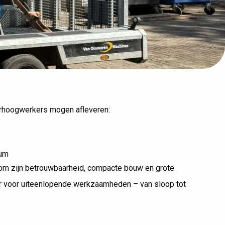
solatie
Grote levering CAPRI
hoogwerkers
Duitsland
rhoogwerkers mogen afleveren:
rum
om zijn betrouwbaarheid, compacte bouw en grote
r voor uiteenlopende werkzaamheden – van sloop tot