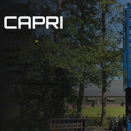
Over ons
Hoogwerkers
Service
Leveringen 
Lease
Afleveringen
Lunteren tot
Contact
Lunteren
Offerte aanvragen