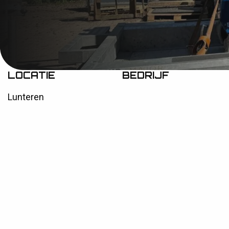
Levering Cap
Munsterman
LOCATIE
BEDRIJF
HOME
AFLEVERINGEN
AFGELEVERD 2X 
C
A
P
R
I
1
0
Lunteren